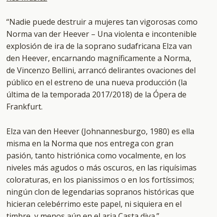
“Nadie puede destruir a mujeres tan vigorosas como
Norma van der Heever – Una violenta e incontenible
explosión de ira de la soprano sudafricana Elza van
den Heever, encarnando magníficamente a Norma,
de Vincenzo Bellini, arrancó delirantes ovaciones del
público en el estreno de una nueva producción (la
última de la temporada 2017/2018) de la Ópera de
Frankfurt.
Elza van den Heever (Johnannesburgo, 1980) es ella
misma en la Norma que nos entrega con gran
pasión, tanto histriónica como vocalmente, en los
niveles más agudos o más oscuros, en las riquísimas
coloraturas, en los pianissimos o en los fortíssimos;
ningún clon de legendarias sopranos históricas que
hicieran celebérrimo este papel, ni siquiera en el
timbre, y menos aún en el aria Casta diva.”