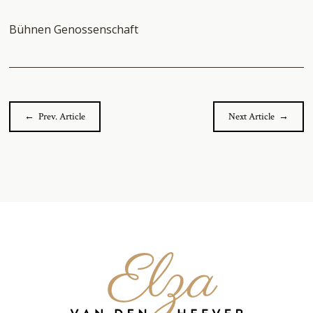
Bühnen Genossenschaft
← Prev. Article
Next Article →
Elza
van
den
Heever