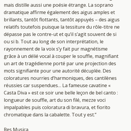
mais distille aussi une poésie étrange. La soprano
dramatique affirme également des aigus amples et
brillants, tantôt flottants, tantôt appuyés – des aigus
relatifs toutefois puisque la tessiture du rôle-titre ne
dépasse pas le contre-ut et qu’il s’agit souvent de si
ou si b. Tout au long de son interprétation, le
rayonnement de la voix s’y fait pur magnétisme
grâce à un délié vocal à couper le souffle, magnifiant
un art de tragédienne porté par une projection des
mots signifiante pour une autorité décuplée. Des
coloratures nourries d’harmoniques, des cantilènes
réussies car suspendues… La fameuse cavatine «
Casta Diva » est ce soir une belle leçon de bel canto :
longueur de souffle, art du son filé, mezze voci
impalpables puis coloratura di bravura, et fiorito
chromatique dans la cabalette. Tout y est.”
Res Musica