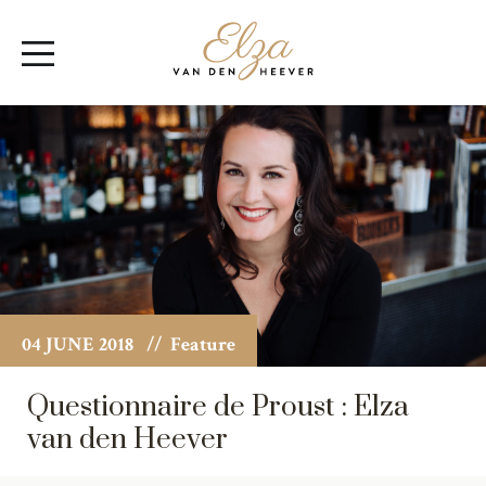
Elza
Open
van
Menu
den
Heever
04 JUNE 2018
// Feature
Questionnaire de Proust : Elza
van den Heever